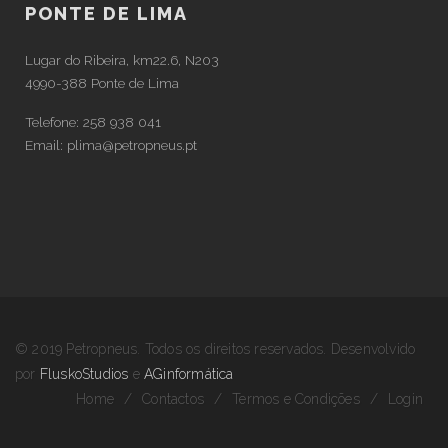
PONTE DE LIMA
Lugar do Ribeira, km22.6, N203
4990-388 Ponte de Lima
Telefone:
258 938 041
Email:
plima@petropneus.pt
© 2019 Petropneus. Todos os direitos reservados. Desenvolvido
por
FluskoStudios
e
AGinformática
Home
/
Contactos
/
Termos e Condições
/
Login