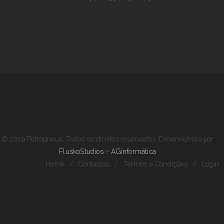
© 2019 Petropneus. Todos os direitos reservados. Desenvolvido por
FluskoStudios
e
AGinformática
Home
/
Contactos
/
Termos e Condições
/
Login