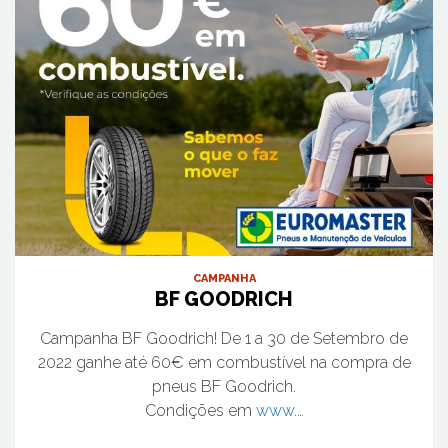
CAMPANHA
BF GOODRICH
Campanha BF Goodrich! De 1 a 30 de Setembro de
2022 ganhe até 60€ em combustível na compra de
pneus BF Goodrich.
Condições em
www.…